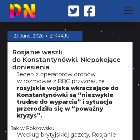
STRONA GŁÓWNA
23 June, 2026
Z KRAJU
Rosjanie weszli
Z KRAJU
do Konstantynówki. Niepokojące
doniesienia
Jeden z operatorów dronów
ŚWIAT
w rozmowie z BBC przyznał, że
rosyjskie wojska wkraczające do
Konstantynówki są “niezwykle
MILITARIA
trudne do wyparcia” i sytuacja
przerodziła się w “poważny
kryzys”.
OPINIA
Jak w Pokrowsku
Według brytyjskiej gazety, Rosjanie