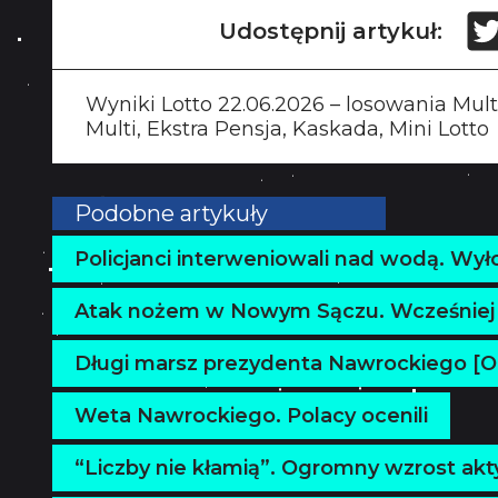
Udostępnij artykuł:
Wyniki Lotto 22.06.2026 – losowania Mult
Multi, Ekstra Pensja, Kaskada, Mini Lotto
Podobne artykuły
Policjanci interweniowali nad wodą. Wył
Atak nożem w Nowym Sączu. Wcześniej pi
Długi marsz prezydenta Nawrockiego [O
Weta Nawrockiego. Polacy ocenili
“Liczby nie kłamią”. Ogromny wzrost akt