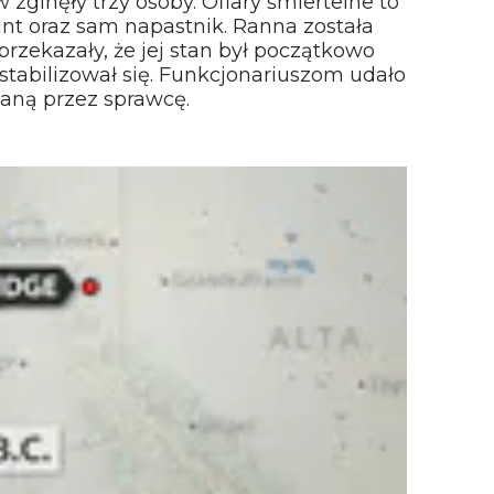
ginęły trzy osoby. Ofiary śmiertelne to
jant oraz sam napastnik. Ranna została
przekazały, że jej stan był początkowo
stabilizował się. Funkcjonariuszom udało
aną przez sprawcę.