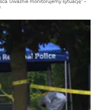
jsca. Uważnie monitorujemy sytuację” –
.