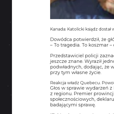
Kanada: Katolicki ksiądz dostał
Dowódca potwierdził, że gł
– To tragedia. To koszmar –
Przedstawiciel policji zazn
jeszcze znane. Wyraził jed
podwładnych, dodając, że w
przy tym własne życie.
Reakcja władz Quebecu. Powo
Głos w sprawie wydarzeń z M
z regionu. Premier prowin
społecznościowych, deklaru
badającymi sprawę.