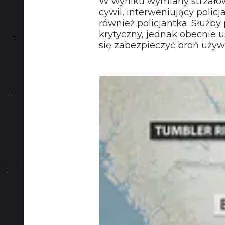
W wyniku wymiany strzałów z
cywil, interweniujący polic
również policjantka. Służby 
krytyczny, jednak obecnie u
się zabezpieczyć broń używ