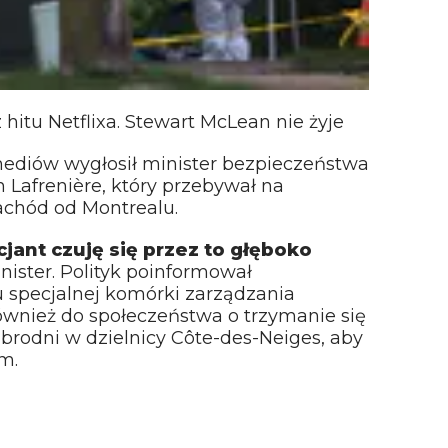
hitu Netflixa. Stewart McLean nie żyje
ediów wygłosił minister bezpieczeństwa
Lafrenière, który przebywał na
achód od Montrealu.
jant czuję się przez to głęboko
nister. Polityk poinformował
 specjalnej komórki zarządzania
wnież do społeczeństwa o trzymanie się
zbrodni w dzielnicy Côte-des-Neiges, aby
m.