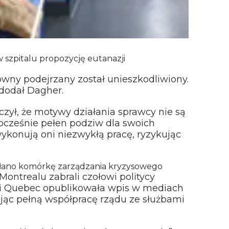
 w szpitalu propozycję eutanazji
ówny podejrzany został unieszkodliwiony.
 dodał Dagher.
aczył, że motywy działania sprawcy nie są
nocześnie pełen podziw dla swoich
ykonują oni niezwykłą pracę, ryzykując
łano komórkę zarządzania kryzysowego
ontrealu zabrali czołowi politycy
cji Quebec opublikowała wpis w mediach
jąc pełną współpracę rządu ze służbami