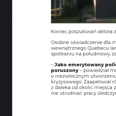
Koniec poszukiwań aktora z 
Osobne oświadczenie dla m
wewnętrznego Quebecu Ian 
spotkaniu na południowy z
–
Jako emerytowany polic
poruszony
– powiedział mi
o niezwłocznym utworzeniu
kryzysowego. Zaapelował ró
z daleka od okolic miejsca 
nie utrudniać pracy śledczy