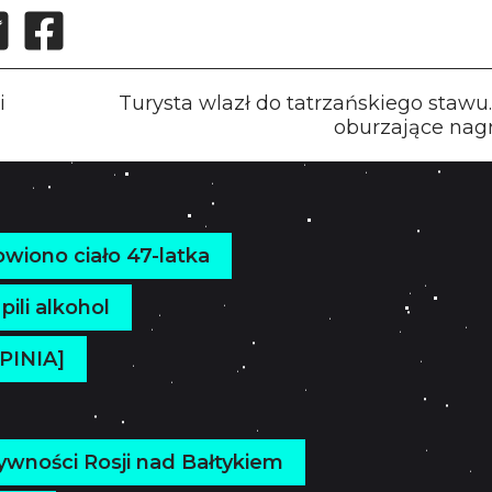
i
Turysta wlazł do tatrzańskiego stawu.
oburzające nag
owiono ciało 47-latka
li alkohol
PINIA]
ywności Rosji nad Bałtykiem