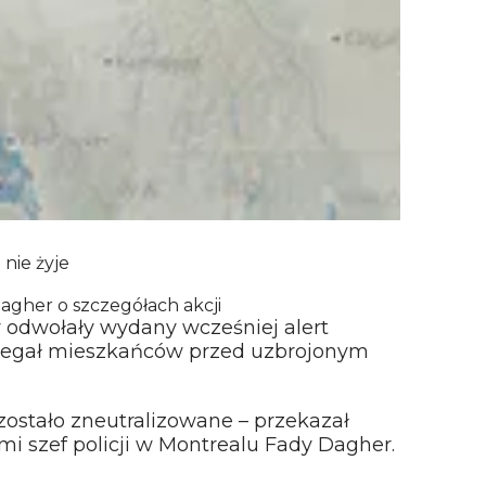
 nie żyje
Dagher o szczegółach akcji
y odwołały wydany wcześniej alert
rzegał mieszkańców przed uzbrojonym
zostało zneutralizowane – przekazał
i szef policji w Montrealu Fady Dagher.