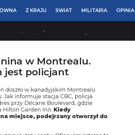
ŁÓWNA
Z KRAJU
ŚWIAT
MILITARIA
OPINIA
nina w Montrealu.
jest policjant
ń doszło w kanadyjskim Montrealu
. Jak informuje stacja CBC, policja
es przy Décarie Boulevard, gdzie
u Hilton Garden Inn.
Kiedy
 na miejsce, podejrzany otworzył do