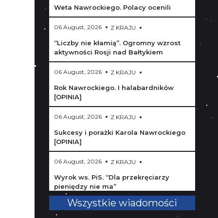
Weta Nawrockiego. Polacy ocenili
06 August, 2026
Z KRAJU
“Liczby nie kłamią”. Ogromny wzrost
aktywności Rosji nad Bałtykiem
06 August, 2026
Z KRAJU
Rok Nawrockiego. I halabardników
[OPINIA]
06 August, 2026
Z KRAJU
Sukcesy i porażki Karola Nawrockiego
[OPINIA]
06 August, 2026
Z KRAJU
Wyrok ws. PiS. “Dla przekręciarzy
pieniędzy nie ma”
Wszystkie wiadomości
06 August, 2026
Z KRAJU