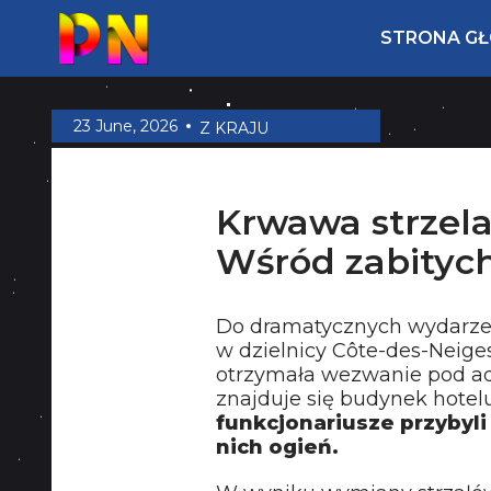
STRONA G
23 June, 2026
Z KRAJU
Krwawa strzela
Wśród zabitych 
Do dramatycznych wydarze
w dzielnicy Côte-des-Neiges
otrzymała wezwanie pod adr
znajduje się budynek hotel
funkcjonariusze przybyli
nich ogień.