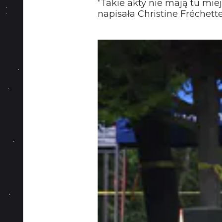
“Takie akty nie mają tu mie
napisała Christine Fréchette