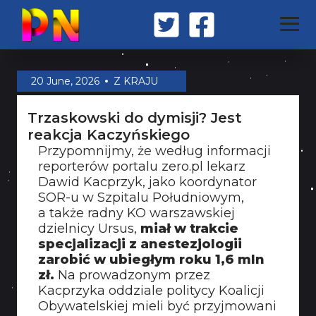
STRONA GŁÓWNA
20 June, 2026
Z KRAJU
Trzaskowski do dymisji? Jest
Z KRAJU
reakcja Kaczyńskiego
Przypomnijmy, że według informacji
reporterów portalu zero.pl lekarz
ŚWIAT
Dawid Kacprzyk, jako koordynator
SOR-u w Szpitalu Południowym,
a także radny KO warszawskiej
MILITARIA
dzielnicy Ursus,
miał w trakcie
specjalizacji z anestezjologii
zarobić w ubiegłym roku 1,6 mln
zł.
Na prowadzonym przez
OPINIA
Kacprzyka oddziale politycy Koalicji
Obywatelskiej mieli być przyjmowani