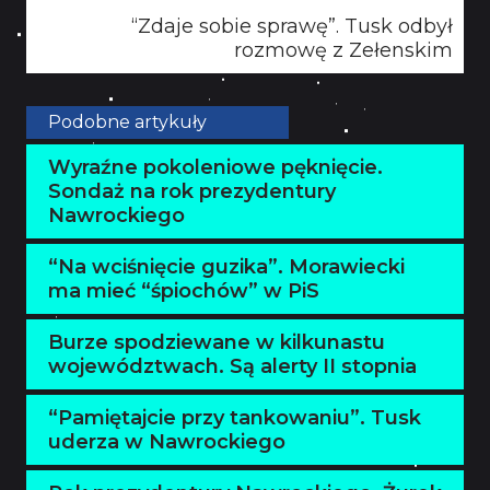
“Zdaje sobie sprawę”. Tusk odbył
rozmowę z Zełenskim
Podobne artykuły
Wyraźne pokoleniowe pęknięcie.
Sondaż na rok prezydentury
Nawrockiego
“Na wciśnięcie guzika”. Morawiecki
ma mieć “śpiochów” w PiS
Burze spodziewane w kilkunastu
województwach. Są alerty II stopnia
“Pamiętajcie przy tankowaniu”. Tusk
uderza w Nawrockiego