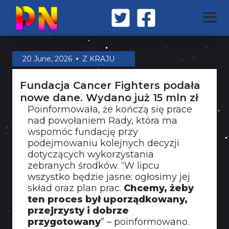
STRONA GŁÓWNA
20 June, 2026
Z KRAJU
Fundacja Cancer Fighters podała
Z KRAJU
nowe dane. Wydano już 15 mln zł
Poinformowała, że kończą się prace
nad powołaniem Rady, która ma
ŚWIAT
wspomóc fundację przy
podejmowaniu kolejnych decyzji
dotyczących wykorzystania
MILITARIA
zebranych środków. “W lipcu
wszystko będzie jasne: ogłosimy jej
skład oraz plan prac.
Chcemy, żeby
ten proces był uporządkowany,
OPINIA
przejrzysty i dobrze
przygotowany
” – poinformowano.