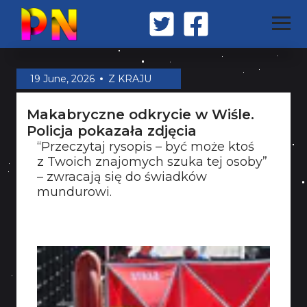
STRONA GŁÓWNA
19 June, 2026
Z KRAJU
Makabryczne odkrycie w Wiśle.
Z KRAJU
Policja pokazała zdjęcia
“Przeczytaj rysopis – być może ktoś
z Twoich znajomych szuka tej osoby”
ŚWIAT
– zwracają się do świadków
mundurowi.
MILITARIA
OPINIA