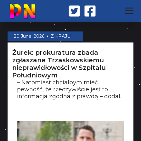
STRONA GŁÓWNA
20 June, 2026
Z KRAJU
Żurek: prokuratura zbada
Z KRAJU
zgłaszane Trzaskowskiemu
nieprawidłowości w Szpitalu
Południowym
ŚWIAT
– Natomiast chciałbym mieć
pewność, że rzeczywiście jest to
informacja zgodna z prawdą – dodał.
MILITARIA
OPINIA