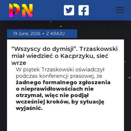
STRONA GŁÓWNA
19 June, 2026
Z KRAJU
“Wszyscy do dymisji”. Trzaskowski
Z KRAJU
miał wiedzieć o Kacprzyku, sieć
wrze
W piątek Trzaskowski oświadczył
ŚWIAT
podczas konferencji prasowej, że
żadnego formalnego zgłoszenia
o nieprawidłowościach nie
MILITARIA
otrzymał, więc nie podjął
wcześniej kroków, by sytuację
wyjaśnić.
OPINIA