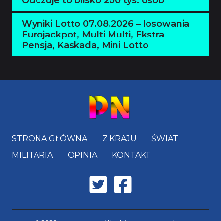
Odczuje to blisko 200 tys. osób
Wyniki Lotto 07.08.2026 – losowania
Eurojackpot, Multi Multi, Ekstra
Pensja, Kaskada, Mini Lotto
STRONA GŁÓWNA
Z KRAJU
ŚWIAT
MILITARIA
OPINIA
KONTAKT