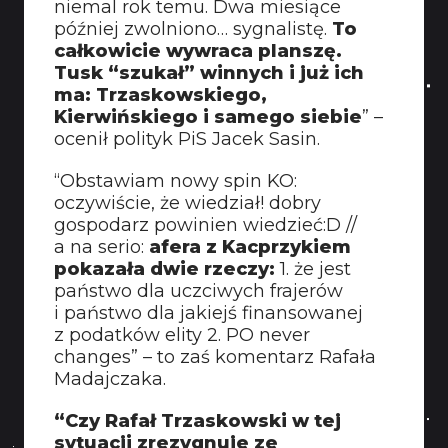
niemal rok temu. Dwa miesiące
później zwolniono… sygnalistę.
To
całkowicie wywraca planszę.
Tusk “szukał” winnych i już ich
ma: Trzaskowskiego,
Kierwińskiego i samego siebie
” –
ocenił polityk PiS Jacek Sasin.
“Obstawiam nowy spin KO:
oczywiście, że wiedział! dobry
gospodarz powinien wiedzieć:D //
a na serio:
afera z Kacprzykiem
pokazała dwie rzeczy:
1. że jest
państwo dla uczciwych frajerów
i państwo dla jakiejś finansowanej
z podatków elity 2. PO never
changes” – to zaś komentarz Rafała
Madajczaka.
“Czy Rafał Trzaskowski w tej
sytuacji zrezygnuje ze