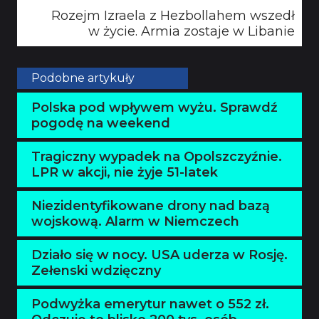
Rozejm Izraela z Hezbollahem wszedł
w życie. Armia zostaje w Libanie
Podobne artykuły
Polska pod wpływem wyżu. Sprawdź
pogodę na weekend
Tragiczny wypadek na Opolszczyźnie.
LPR w akcji, nie żyje 51-latek
Niezidentyfikowane drony nad bazą
wojskową. Alarm w Niemczech
Działo się w nocy. USA uderza w Rosję.
Zełenski wdzięczny
Podwyżka emerytur nawet o 552 zł.