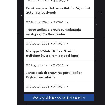
08 August, 2026
Z KRAJU
Ewakuacja w żłobku w Kutnie. Wjechał
autem w budynek
08 August, 2026
Z KRAJU
Tesco znika, a Słowacy wskazują
następcę. To Biedronka
07 August, 2026
Z KRAJU
Nie żyje 37-letni Polak. Sześciu
policjantów z Niemiec pod lupą
07 August, 2026
Z KRAJU
Jałta: atak dronów na port i pożar.
Ogłoszono alarm
07 August, 2026
Z KRAJU
Nowy spór na linii Polska-Ukraina? Były
Wszystkie wiadomości
ambasador RP: To groteska