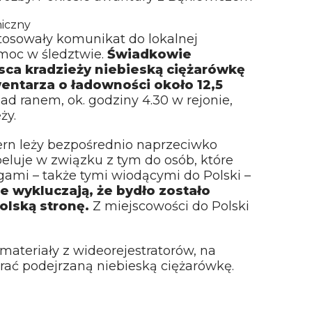
niczny
tosowały komunikat do lokalnej
omoc w śledztwie.
Świadkowie
sca kradzieży niebieską ciężarówkę
ntarza o ładowności około 12,5
ad ranem, ok. godziny 4.30 w rejonie,
ży.
rn leży bezpośrednio naprzeciwko
peluje w związku z tym do osób, które
gami – także tymi wiodącymi do Polski –
e wykluczają, że bydło zostało
olską stronę.
Z miejscowości do Polski
 materiały z wideorejestratorów, na
rać podejrzaną niebieską ciężarówkę.