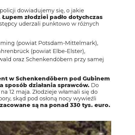
olicji dowiadujemy się, o jakie
.
Łupem złodziei padło dotychczas
stępcy uderzali punktowo w różnych
äming (powiat Potsdam-Mittelmark),
renbrück (powiat Elbe-Elster),
ald oraz Schenkendöbern przy samej
ydent w Schenkendöbern pod Gubinem
na sposób działania sprawców.
Do
 na 12 maja. Złodzieje włamali się do
ory, skąd pod osłoną nocy wywieźli
szacowane są na ponad 330 tys. euro.