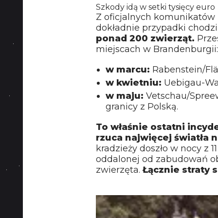
Szkody idą w setki tysięcy euro
Z oficjalnych komunikatów p
dokładnie przypadki chodzi
ponad 200 zwierząt.
Prze
miejscach w Brandenburgii:
w marcu:
Rabenstein/Fl
w kwietniu:
Uebigau-Wah
w maju:
Vetschau/Spreew
granicy z Polską.
To właśnie ostatni inc
rzuca najwięcej światła 
kradzieży doszło w nocy z 11
oddalonej od zabudowań ob
zwierzęta.
Łącznie straty 