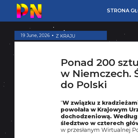
STRONA G
19 June, 2026
Z KRAJU
Ponad 200 sztu
w Niemczech. 
do Polski
“
W związku z kradzieżami
powołała w Krajowym Ur
dochodzeniową. Według
śledztwo w czterech gł
w przesłanym Wirtualnej P