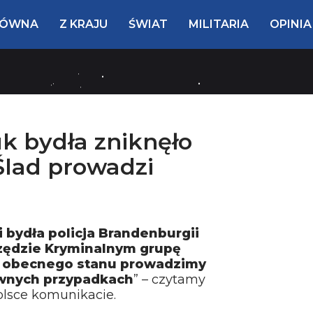
ŁÓWNA
Z KRAJU
ŚWIAT
MILITARIA
OPINIA
k bydła zniknęło
Ślad prowadzi
 bydła policja Brandenburgii
zędzie Kryminalnym grupę
 obecnego stanu prowadzimy
ównych przypadkach
” – czytamy
olsce komunikacie.