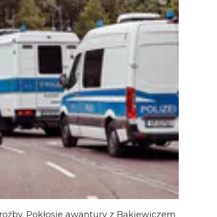
groźby. Pokłosie awantury z Bąkiewiczem