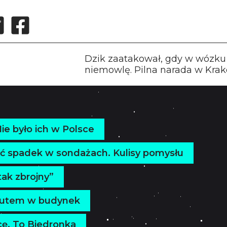
Dzik zaatakował, gdy w wózku
niemowlę. Pilna narada w Kra
Nie było ich w Polsce
mać spadek w sondażach. Kulisy pomysłu
ak zbrojny”
 autem w budynek
cę. To Biedronka