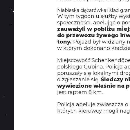
Niebieska ciężarówka i ślad gra
W tym tygodniu służby wys
społeczności, apelując o p
zauważyli w pobliżu miej
do przewozu żywego inwe
tony.
Pojazd był widziany n
w którym dokonano kradzie
Miejscowość Schenkendöbe
polskiego Gubina. Policja a
poruszały się lokalnymi dro
o zgłaszanie się.
Śledczy ni
wywiezione właśnie na p
jest raptem 8 km.
Policja apeluje zwłaszcza o
których kierowcy mogli nag