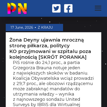
STRONA GŁÓWNA
17 June, 2026
Z KRAJU
Żona Deyny ujawnia mroczną
Z KRAJU
stronę piłkarza, politycy
KO przyjmowani w szpitalu poza
kolejnością [SKRÓT PORANKA]
ŚWIAT
PiS rośnie do 24,1 proc., a partia
Grzegorza Brauna notuje jeden
z największych skoków w badaniu.
MILITARIA
Koalicja Obywatelska wciąż prowadzi
z 29,7 proc., ale obozowi rządzącemu
może zabraknąć mandatów do
OPINIA
utrzymania władzy – wynika
z najnowszego sondażu United
Surveys by IBRiS dla Wirtualnej