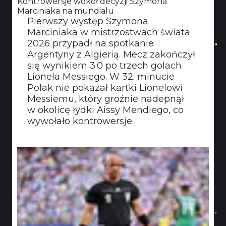
Kontrowersje wokół decyzji Szymona
Marciniaka na mundialu
Pierwszy występ Szymona
Marciniaka w mistrzostwach świata
2026 przypadł na spotkanie
Argentyny z Algierią. Mecz zakończył
się wynikiem 3:0 po trzech golach
Lionela Messiego. W 32. minucie
Polak nie pokazał kartki Lionelowi
Messiemu, który groźnie nadepnął
w okolicę łydki Aissy Mendiego, co
wywołało kontrowersje.