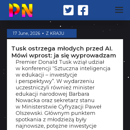
STRONA GŁÓWNA
17 June, 2026
Z KRAJU
Tusk ostrzega młodych przed AI.
Z KRAJU
Mówi wprost: ja się wyprowadzam
Premier Donald Tusk wziął udział
w konferencji “Sztuczna inteligencja
ŚWIAT
w edukacji – inwestycje
i perspektywy”. W wydarzeniu
uczestniczyli również minister
MILITARIA
edukacji narodowej Barbara
Nowacka oraz sekretarz stanu
w Ministerstwie Cyfryzacji Paweł
Olszewski. Głównym punktem
OPINIA
spotkania z młodzieżą były
najnowsze, potężne inwestycje