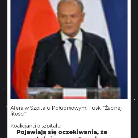
Afera w Szpitalu Południowym. Tusk: "Żadnej
litości"
Koalicjanci o szpitalu
Pojawiają się oczekiwania, że