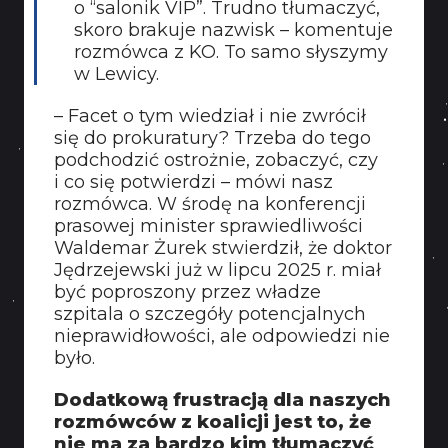
o “salonik VIP”. Trudno tłumaczyć,
KONTAKT
skoro brakuje nazwisk – komentuje
rozmówca z KO. To samo słyszymy
w Lewicy.
– Facet o tym wiedział i nie zwrócił
się do prokuratury? Trzeba do tego
podchodzić ostrożnie, zobaczyć, czy
i co się potwierdzi – mówi nasz
rozmówca. W środę na konferencji
prasowej minister sprawiedliwości
Waldemar Żurek stwierdził, że doktor
Jędrzejewski już w lipcu 2025 r. miał
być poproszony przez władze
szpitala o szczegóły potencjalnych
nieprawidłowości, ale odpowiedzi nie
było.
Dodatkową frustracją dla naszych
rozmówców z koalicji jest to, że
nie ma za bardzo kim tłumaczyć