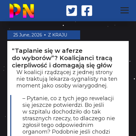
STRONA GŁÓWNA
25 June, 2026
Z KRAJU
“Taplanie się w aferze
Z KRAJU
do wyborów”? Koalicjanci tracą
cierpliwość i domagają się głów
W koalicji rządzącej z jednej strony
ŚWIAT
nie traktują lekarza-sygnalisty na ten
moment jako osoby wiarygodnej.
MILITARIA
– Pytanie, co z tych jego rewelacji
się jeszcze potwierdzi. Bo jeśli
w szpitalu dochodziło do tak
strasznych rzeczy, to dlaczego nie
OPINIA
zgłosił tego odpowiednim
organom? Podobnie jeśli chodzi