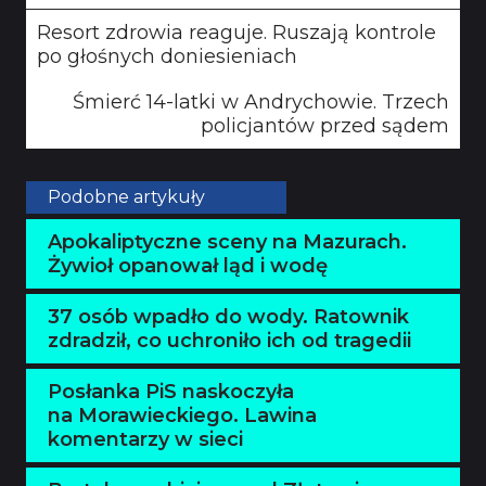
Resort zdrowia reaguje. Ruszają kontrole
po głośnych doniesieniach
Śmierć 14-latki w Andrychowie. Trzech
policjantów przed sądem
Podobne artykuły
Apokaliptyczne sceny na Mazurach.
Żywioł opanował ląd i wodę
37 osób wpadło do wody. Ratownik
zdradził, co uchroniło ich od tragedii
Posłanka PiS naskoczyła
na Morawieckiego. Lawina
komentarzy w sieci