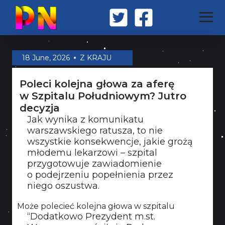
STRONA GŁÓWNA
18 June, 2026
Z KRAJU
Poleci kolejna głowa za aferę
Z KRAJU
w Szpitalu Południowym? Jutro
decyzja
Jak wynika z komunikatu
ŚWIAT
warszawskiego ratusza, to nie
wszystkie konsekwencje, jakie grożą
młodemu lekarzowi – szpital
MILITARIA
przygotowuje zawiadomienie
o podejrzeniu popełnienia przez
niego oszustwa.
OPINIA
Może polecieć kolejna głowa w szpitalu
“Dodatkowo Prezydent m.st.