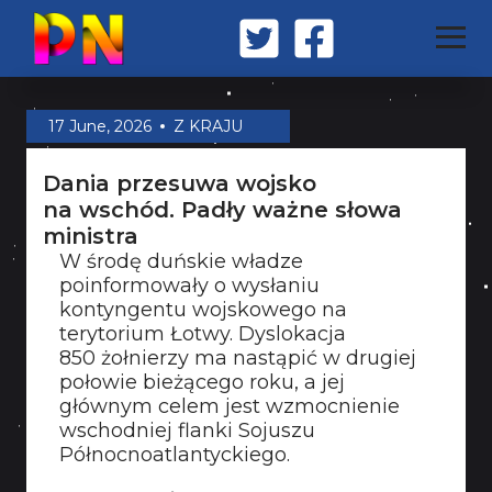
STRONA GŁÓWNA
17 June, 2026
Z KRAJU
Dania przesuwa wojsko
Z KRAJU
na wschód. Padły ważne słowa
ministra
W środę duńskie władze
ŚWIAT
poinformowały o wysłaniu
kontyngentu wojskowego na
terytorium Łotwy. Dyslokacja
MILITARIA
850 żołnierzy ma nastąpić w drugiej
połowie bieżącego roku, a jej
głównym celem jest wzmocnienie
wschodniej flanki Sojuszu
OPINIA
Północnoatlantyckiego.