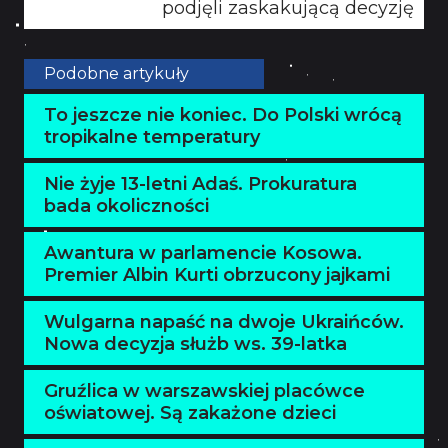
podjęli zaskakującą decyzję
Podobne artykuły
To jeszcze nie koniec. Do Polski wrócą
tropikalne temperatury
Nie żyje 13-letni Adaś. Prokuratura
bada okoliczności
Awantura w parlamencie Kosowa.
Premier Albin Kurti obrzucony jajkami
Wulgarna napaść na dwoje Ukraińców.
Nowa decyzja służb ws. 39-latka
Gruźlica w warszawskiej placówce
oświatowej. Są zakażone dzieci