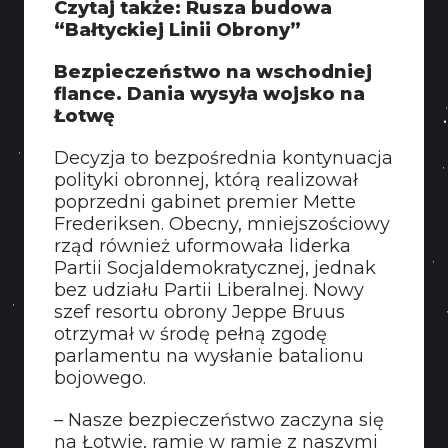
Czytaj także: Rusza budowa
KONTAKT
“Bałtyckiej Linii Obrony”
Bezpieczeństwo na wschodniej
flance. Dania wysyła wojsko na
Łotwę
Decyzja to bezpośrednia kontynuacja
polityki obronnej, którą realizował
poprzedni gabinet premier Mette
Frederiksen. Obecny, mniejszościowy
rząd również uformowała liderka
Partii Socjaldemokratycznej, jednak
bez udziału Partii Liberalnej. Nowy
szef resortu obrony Jeppe Bruus
otrzymał w środę pełną zgodę
parlamentu na wysłanie batalionu
bojowego.
– Nasze bezpieczeństwo zaczyna się
na Łotwie, ramię w ramię z naszymi