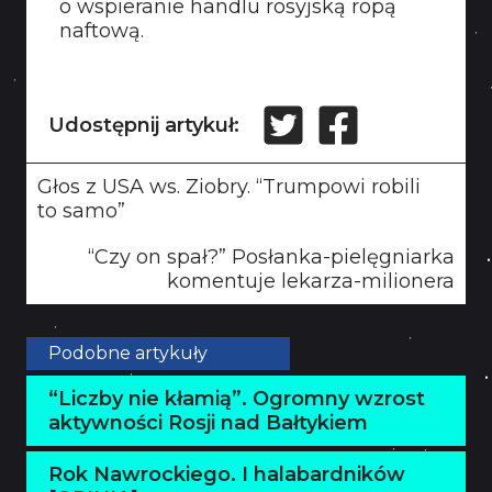
o wspieranie handlu rosyjską ropą
naftową.
Udostępnij artykuł:
Głos z USA ws. Ziobry. “Trumpowi robili
to samo”
“Czy on spał?” Posłanka-pielęgniarka
komentuje lekarza-milionera
Podobne artykuły
“Liczby nie kłamią”. Ogromny wzrost
aktywności Rosji nad Bałtykiem
Rok Nawrockiego. I halabardników