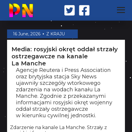
STRONA GŁÓWNA
16 June, 2026
Z KRAJU
Media: rosyjski okręt oddał strzały
Z KRAJU
ostrzegawcze na kanale
La Manche
Agencje Reutera i Press Association
ŚWIAT
oraz brytyjska stacja Sky News
ujawniły szczegóły wtorkowego
zdarzenia na wodach kanału La
MILITARIA
Manche. Zgodnie z przekazanymi
informacjami rosyjski okręt wojenny
oddał strzały ostrzegawcze
w kierunku cywilnej jednostki.
OPINIA
Zdarzenie na kanale La Manche. Strzały z