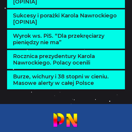
[OPINIA]
Sukcesy i porażki Karola Nawrockiego
[OPINIA]
Wyrok ws. PiS. “Dla przekręciarzy
pieniędzy nie ma”
Rocznica prezydentury Karola
Nawrockiego. Polacy ocenili
Burze, wichury i 38 stopni w cieniu.
Masowe alerty w całej Polsce