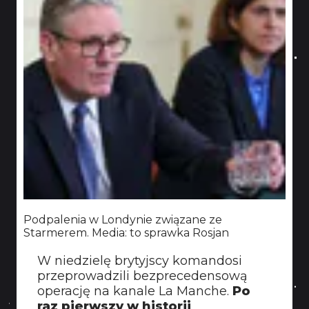
Podpalenia w Londynie związane ze
Starmerem. Media: to sprawka Rosjan
W niedzielę brytyjscy komandosi
przeprowadzili bezprecedensową
operację na kanale La Manche.
Po
raz pierwszy w historii