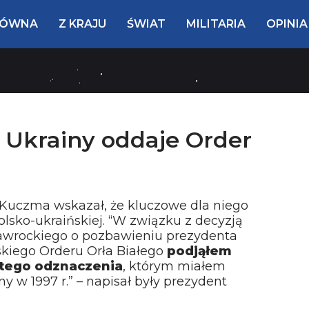
ŁÓWNA
Z KRAJU
ŚWIAT
MILITARIA
OPINIA
 Ukrainy oddaje Order
uczma wskazał, że kluczowe dla niego
lsko-ukraińskiej. “W związku z decyzją
Nawrockiego o pozbawieniu prezydenta
kiego Orderu Orła Białego
podjąłem
ę tego odznaczenia
, którym miałem
 w 1997 r.” – napisał były prezydent