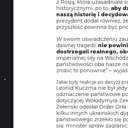
z Rosją, która uzasadniała 
historycznymi, po to,
aby d
naszą historię i decydow
prezydent dodał również, ż
przyszłość powinna być pri
W swoim oświadczeniu zauwa
dawnej tragedii
nie powini
dostrzegali realnego, o
imperialnej siły na Wschodzi
państwowości oba nasze nar
zrobić to ponownie” – wyja
Jakie były reakcje po decyzji 
Leonid Kuczma nie był jedy
odznaczenie państwowe po
dotyczącej Wołodymyra Zełe
Zełenski odesłał Order Orła
kilku innych ukraińskich d
państwowego zrzekło się po
się: minister spraw zagranic