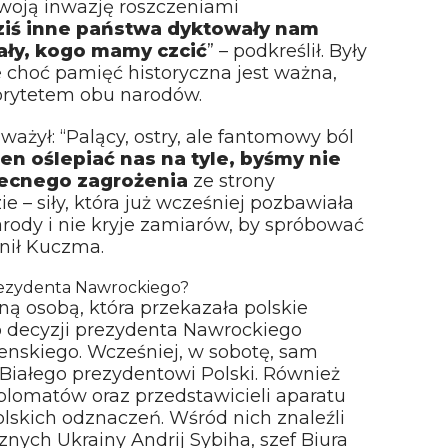
swoją inwazję roszczeniami
ziś inne państwa dyktowały nam
ały, kogo mamy czcić
” – podkreślił. Były
e choć pamięć historyczna jest ważna,
orytetem obu narodów.
żył: “Palący, ostry, ale fantomowy ból
en oślepiać nas na tyle, byśmy nie
becnego zagrożenia
ze strony
e – siły, która już wcześniej pozbawiała
ody i nie kryje zamiarów, by spróbować
śnił Kuczma.
prezydenta Nawrockiego?
ną osobą, która przekazała polskie
 decyzji prezydenta Nawrockiego
nskiego. Wcześniej, w sobotę, sam
 Białego prezydentowi Polski. Również
yplomatów oraz przedstawicieli aparatu
lskich odznaczeń. Wśród nich znaleźli
znych Ukrainy Andrij Sybiha, szef Biura