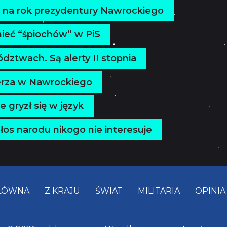
 na rok prezydentury Nawrockiego
mieć “śpiochów” w PiS
ztwach. Są alerty II stopnia
derza w Nawrockiego
 gryzł się w język
os narodu nikogo nie interesuje
ŁÓWNA
Z KRAJU
ŚWIAT
MILITARIA
OPINIA