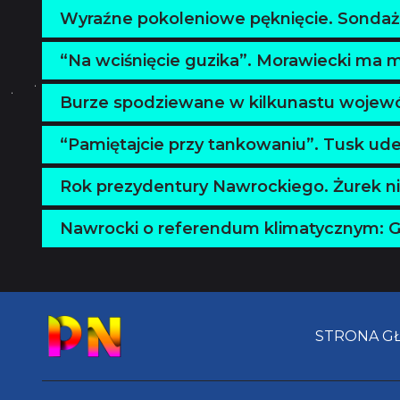
Wyraźne pokoleniowe pęknięcie. Sondaż
“Na wciśnięcie guzika”. Morawiecki ma 
Burze spodziewane w kilkunastu wojewód
“Pamiętajcie przy tankowaniu”. Tusk u
Rok prezydentury Nawrockiego. Żurek nie
Nawrocki o referendum klimatycznym: Gł
STRONA G