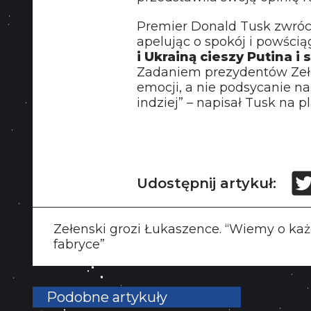
Premier Donald Tusk zwrócił
apelując o spokój i powściąg
i Ukrainą cieszy Putina 
Zadaniem prezydentów Zełe
emocji, a nie podsycanie na
indziej” – napisał Tusk na p
Udostępnij artykuł:
Zełenski grozi Łukaszence. “Wiemy o każ
fabryce”
Podobne artykuły