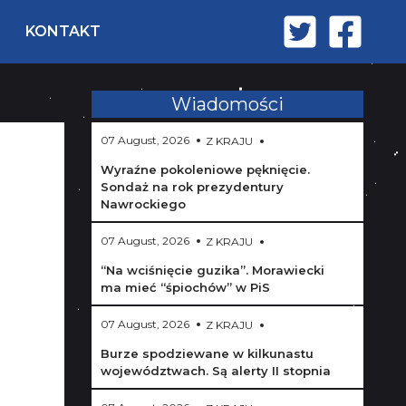
KONTAKT
Wiadomości
07 August, 2026
Z KRAJU
Wyraźne pokoleniowe pęknięcie.
Sondaż na rok prezydentury
Nawrockiego
07 August, 2026
Z KRAJU
“Na wciśnięcie guzika”. Morawiecki
ma mieć “śpiochów” w PiS
07 August, 2026
Z KRAJU
Burze spodziewane w kilkunastu
województwach. Są alerty II stopnia