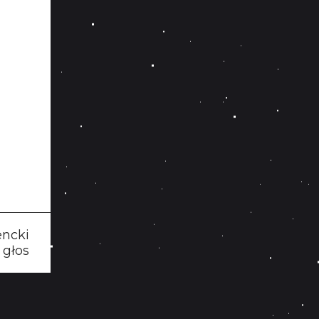
encki
 głos