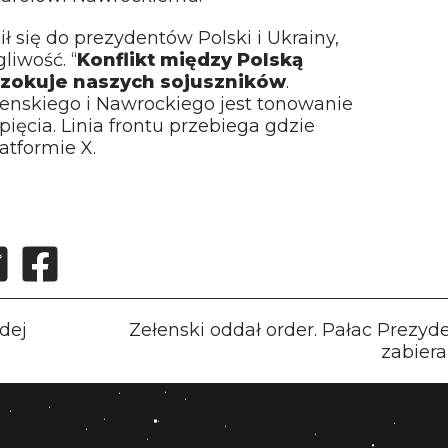
 się do prezydentów Polski i Ukrainy,
liwość. “
Konflikt między Polską
i szokuje naszych sojuszników
.
nskiego i Nawrockiego jest tonowanie
pięcia. Linia frontu przebiega gdzie
latformie X.
dej
Zełenski oddał order. Pałac Prezyd
zabiera