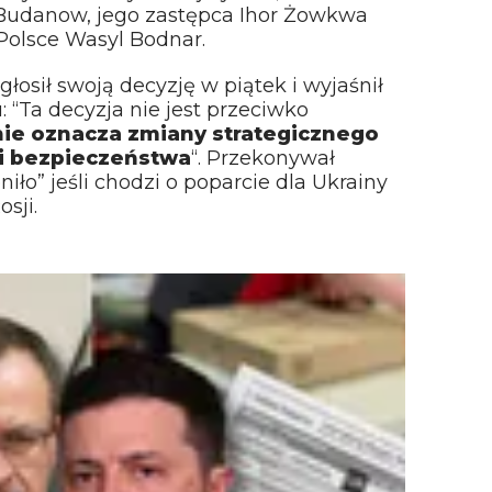
 Budanow, jego zastępca Ihor Żowkwa
Polsce Wasyl Bodnar.
łosił swoją decyzję w piątek i wyjaśnił
“Ta decyzja nie jest przeciwko
nie oznacza zmiany strategicznego
ki bezpieczeństwa
“. Przekonywał
niło” jeśli chodzi o poparcie dla Ukrainy
sji.