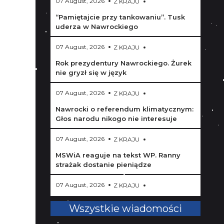
07 August, 2026
Z KRAJU
“Pamiętajcie przy tankowaniu”. Tusk
uderza w Nawrockiego
07 August, 2026
Z KRAJU
Rok prezydentury Nawrockiego. Żurek
nie gryzł się w język
07 August, 2026
Z KRAJU
Nawrocki o referendum klimatycznym:
Głos narodu nikogo nie interesuje
07 August, 2026
Z KRAJU
MSWiA reaguje na tekst WP. Ranny
strażak dostanie pieniądze
07 August, 2026
Z KRAJU
Trump się wściekł. Grozi więzieniem
Wszystkie wiadomości
za ujawnienie tajnych informacji