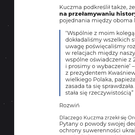
Kuczma podkreślił także, ż
na przełamywaniu histo
pojednania między oboma k
“Wspólnie z moim koleg
dokładaliśmy wszelkich s
uwagę poświęcaliśmy ro
w relacjach między nasz
wspólne oświadczenie z 
i prosimy o wybaczenie’ 
z prezydentem Kwaśnie
wielkiego Polaka, papieża
zasada ta się sprawdzała.
stała się rzeczywistością”
Rozwiń
Dlaczego Kuczma zrzekł się Or
Pytany o powody swojej de
ochrony suwerenności ukraińs