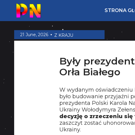
STRONA G
21 June, 2026
Z KRAJU
Były prezydent
Orła Białego
W wydanym oświadczeniu K
było budowanie przyjaźni po
prezydenta Polski Karola 
Ukrainy Wołodymyra Zełens
decyzję o zrzeczeniu si
zaszczyt zostać uhonorowany
Ukrainy.