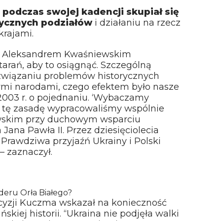
e
podczas swojej kadencji skupiał się
rycznych podziałów
i działaniu na rzecz
rajami.
ą Aleksandrem Kwaśniewskim
tarań, aby to osiągnąć. Szczególną
związaniu problemów historycznych
ymi narodami, czego efektem było nasze
2003 r. o pojednaniu. ‘Wybaczamy
– tę zasadę wypracowaliśmy wspólnie
wskim przy duchowym wsparciu
 Jana Pawła II. Przez dziesięciolecia
 Prawdziwa przyjaźń Ukrainy i Polski
 – zaznaczył.
deru Orła Białego?
cyzji Kuczma wskazał na konieczność
kiej historii. “Ukraina nie podjęła walki