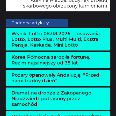
Atak na Pradze. Budynek urzędu
skarbowego obrzucony kamieniami
Podobne artykuły
Wyniki Lotto 08.08.2026 – losowania
Lotto, Lotto Plus, Multi Multi, Ekstra
Pensja, Kaskada, Mini Lotto
Korea Północna zarobiła fortunę.
Reżim najsilniejszy od 35 lat
Pożary opanowały Andaluzję. “Przed
nami trudny dzień”
Dramat na drodze z Zakopanego.
Niedźwiedź potrącony przez
samochód