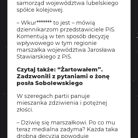
samorząd województwa lubelskiego
KONTAKT
spółce kolejowej.
– Wkur******* to jest – mówią
dziennikarzom przedstawiciele PiS.
Komentują w ten sposób decyzję
wpływowego w tym regionie
marszałka województwa Jarosława
Stawiarskiego z PiS.
Czytaj także: “Żartowałem”.
Zadzwonili z pytaniami o żonę
posła Sobolewskiego
W szeregach partii panuje
mieszanka zdziwienia i potężnej
złości.
– Dziwię się marszałkowi. Po co mu
teraz medialna zadyma? Każda taka
drobna decyzja powoduje