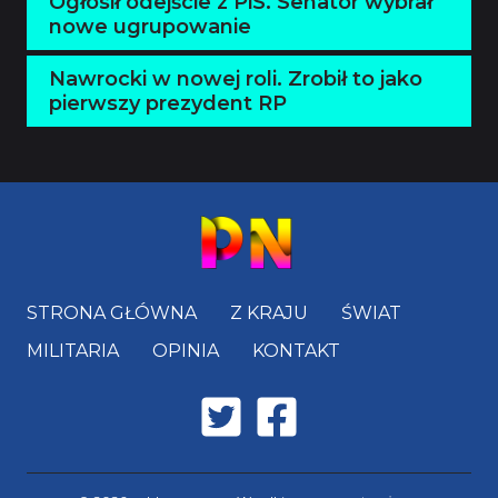
Ogłosił odejście z PiS. Senator wybrał
nowe ugrupowanie
Nawrocki w nowej roli. Zrobił to jako
pierwszy prezydent RP
STRONA GŁÓWNA
Z KRAJU
ŚWIAT
MILITARIA
OPINIA
KONTAKT