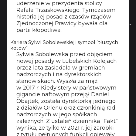
uderzenie w prezydenta stolicy
Rafała Trzaskowskiego. Tymczasem
historia jej posad z czasów rządów
Zjednoczonej Prawicy bywała dla
partii kłopotliwa.
Kariera Sylwii Sobolewskiej i symbol “tłustych
kotów”
Sylwia Sobolewska przed objęciem
nowej posady w Lubelskich Kolejach
przez lata zasiadała w gremiach
nadzorczych i na dyrektorskich
stanowiskach. Wyszła za mąż
w 2017 r. Kiedy stery w państwowym
gigancie naftowym przejął Daniel
Obajtek, została dyrektorką jednego
z działów Orlenu oraz członkinią rad
nadzorczych w jego spółkach
zależnych. Z ustaleń dziennika “Fakt”
wynika, że tylko w 2021 r. jej zarobki
z tytułu pełnionych funkcji opiewały