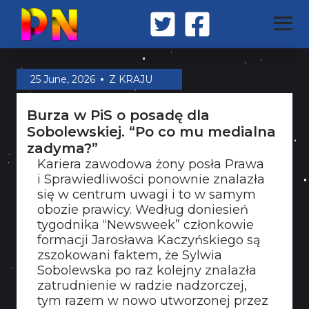
STRONA GŁÓWNA
25 June, 2026
Z KRAJU
Burza w PiS o posadę dla
Z KRAJU
Sobolewskiej. “Po co mu medialna
zadyma?”
Kariera zawodowa żony posła Prawa
ŚWIAT
i Sprawiedliwości ponownie znalazła
się w centrum uwagi i to w samym
obozie prawicy. Według doniesień
MILITARIA
tygodnika “Newsweek” członkowie
formacji Jarosława Kaczyńskiego są
zszokowani faktem, że Sylwia
Sobolewska po raz kolejny znalazła
OPINIA
zatrudnienie w radzie nadzorczej,
tym razem w nowo utworzonej przez