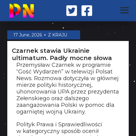
STRONA GŁÓWNA
17 June, 2026
Z KRAJU
Czarnek stawia Ukrainie
Z KRAJU
ultimatum. Padły mocne słowa
Przemysław Czarnek w programie
“Gość Wydarzeń” w telewizji Polsat
ŚWIAT
News. Rozmowa dotyczyła w głównej
mierze polityki historycznej,
uhonorowania UPA przez prezydenta
MILITARIA
Zełenskiego oraz dalszego
zaangażowania Polski w pomoc dla
ogarniętej wojną Ukrainy.
OPINIA
Polityk Prawa i Sprawiedliwości
w kategoryczny sposób ocenił