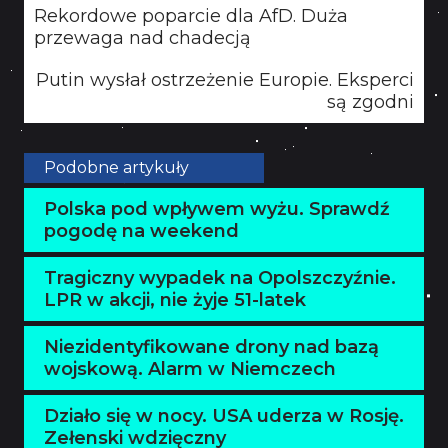
Rekordowe poparcie dla AfD. Duża
przewaga nad chadecją
Putin wysłał ostrzeżenie Europie. Eksperci
są zgodni
Podobne artykuły
Polska pod wpływem wyżu. Sprawdź
pogodę na weekend
Tragiczny wypadek na Opolszczyźnie.
LPR w akcji, nie żyje 51-latek
Niezidentyfikowane drony nad bazą
wojskową. Alarm w Niemczech
Działo się w nocy. USA uderza w Rosję.
Zełenski wdzięczny