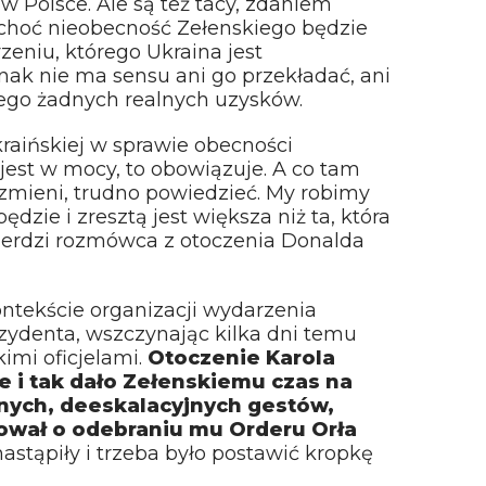
 w Polsce. Ale są też tacy, zdaniem
– choć nieobecność Zełenskiego będzie
zeniu, którego Ukraina jest
ak nie ma sensu ani go przekładać, ani
niego żadnych realnych uzysków.
raińskiej w sprawie obecności
jest w mocy, to obowiązuje. A co tam
ę zmieni, trudno powiedzieć. My robimy
ędzie i zresztą jest większa niż ta, która
ierdzi rozmówca z otoczenia Donalda
ontekście organizacji wydarzenia
zydenta, wszczynając kilka dni temu
kimi oficjelami.
Otoczenie Karola
e i tak dało Zełenskiemu czas na
nych, deeskalacyjnych gestów,
ował o odebraniu mu Orderu Orła
nastąpiły i trzeba było postawić kropkę