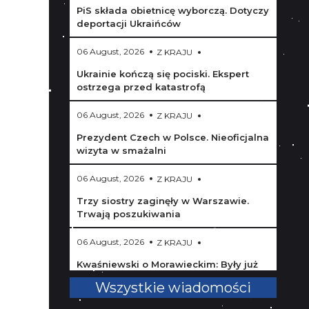
PiS składa obietnicę wyborczą. Dotyczy
deportacji Ukraińców
06 August, 2026
Z KRAJU
Ukrainie kończą się pociski. Ekspert
ostrzega przed katastrofą
06 August, 2026
Z KRAJU
Prezydent Czech w Polsce. Nieoficjalna
wizyta w smażalni
06 August, 2026
Z KRAJU
Trzy siostry zaginęły w Warszawie.
Trwają poszukiwania
06 August, 2026
Z KRAJU
Kwaśniewski o Morawieckim: Były już
takie przefarbowania
Wszystkie wiadomości
06 August, 2026
Z KRAJU