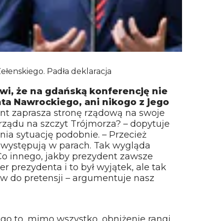
ełenskiego. Padła deklaracja
owi, że na gdańską konferencję nie
ta Nawrockiego, ani nikogo z jego
nt zaprasza stronę rządową na swoje
 rządu na szczyt Trójmorza? – dopytuje
ia sytuację podobnie. – Przecież
 występują w parach. Tak wygląda
Co innego, jakby prezydent zawsze
r prezydenta i to był wyjątek, ale tak
aw do pretensji – argumentuje nasz
o to, mimo wszystko, obniżenie rangi