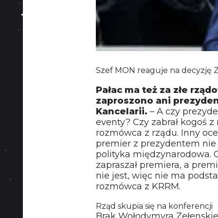
Szef MON reaguje na decyzję Z
Pałac ma też za złe rząd
zaproszono ani prezyden
Kancelarii.
– A czy prezyde
eventy? Czy zabrał kogoś z
rozmówca z rządu. Inny ocen
premier z prezydentem nie
polityka międzynarodowa. 
zapraszał premiera, a premie
nie jest, więc nie ma podst
rozmówca z KRRM.
Rząd skupia się na konferencji
Brak Wołodymyra Zełenskieg