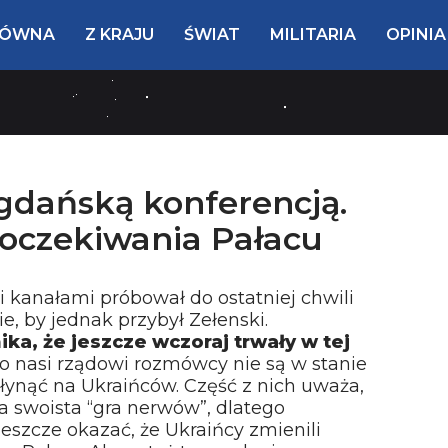
ŁÓWNA
Z KRAJU
ŚWIAT
MILITARIA
OPINIA
gdańską konferencją.
 oczekiwania Pałacu
i kanałami próbował do ostatniej chwili
, by jednak przybył Zełenski.
ka, że jeszcze wczoraj trwały w tej
o nasi rządowi rozmówcy nie są w stanie
płynąć na Ukraińców. Część z nich uważa,
wa swoista “gra nerwów”, dlatego
jeszcze okazać, że Ukraińcy zmienili