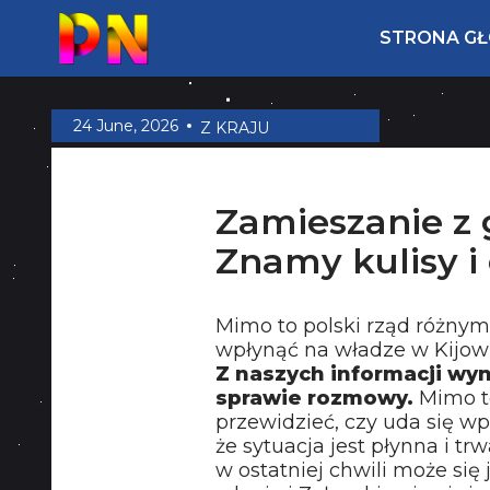
STRONA G
24 June, 2026
Z KRAJU
Zamieszanie z 
Znamy kulisy i
Mimo to polski rząd różnym
wpłynąć na władze w Kijowie
Z naszych informacji wyni
sprawie rozmowy.
Mimo t
przewidzieć, czy uda się w
że sytuacja jest płynna i tr
w ostatniej chwili może się 