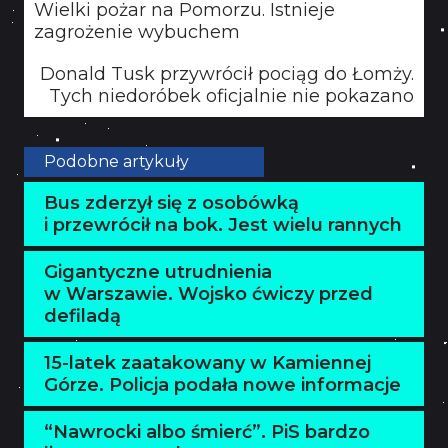
Wielki pożar na Pomorzu. Istnieje
zagrożenie wybuchem
Donald Tusk przywrócił pociąg do Łomży.
Tych niedoróbek oficjalnie nie pokazano
Podobne artykuły
Bus zderzył się z osobówką
i przewrócił na bok. Jest wielu rannych
Gigantyczne utrudnienia
w Warszawie. Wojsko ćwiczy przed
defiladą
15-latek zaatakowany w Kamiennej
Górze. Policja podała nowe informacje
“Nawrocki albo śmierć”. PiS bardzo