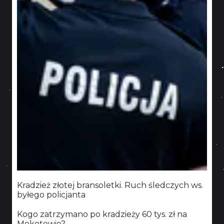
KONTAKT
Kradzież złotej bransoletki. Ruch śledczych ws.
byłego policjanta
Kogo zatrzymano po kradzieży 60 tys. zł na
Mokotowie?