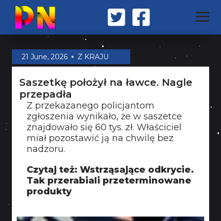
STRONA GŁÓWNA
21 June, 2026
Z KRAJU
Saszetkę położył na ławce. Nagle
Z KRAJU
przepadła
Z przekazanego policjantom
zgłoszenia wynikało, że w saszetce
ŚWIAT
znajdowało się 60 tys. zł. Właściciel
miał pozostawić ją na chwilę bez
nadzoru.
MILITARIA
Czytaj też: Wstrząsające odkrycie.
Tak przerabiali przeterminowane
produkty
OPINIA