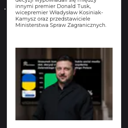
decyzji wypowiadali się między
innymi premier Donald Tusk,
wicepremier Władysław Kosiniak-
Kamysz oraz przedstawiciele
Ministerstwa Spraw Zagranicznych.