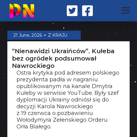
STRONA GŁÓWNA
21 June, 2026
Z KRAJU
“Nienawidzi Ukraińców”. Kułeba
Z KRAJU
bez ogródek podsumował
Nawrockiego
Ostra krytyka pod adresem polskiego
ŚWIAT
prezydenta padła w nagraniu
opublikowanym na kanale Dmytra
Kułeby w serwisie YouTube. Były szef
MILITARIA
dyplomacji Ukrainy odniósł się do
decyzji Karola Nawrockiego
z 19 czerwca o pozbawieniu
Wołodymyra Zełenskiego Orderu
OPINIA
Orła Białego.