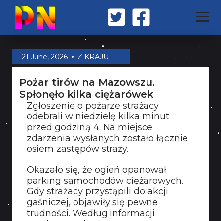
STRONA GŁÓWNA
21 June, 2026
Z KRAJU
Pożar tirów na Mazowszu.
Z KRAJU
Spłonęło kilka ciężarówek
Zgłoszenie o pożarze strażacy
odebrali w niedzielę kilka minut
ŚWIAT
przed godziną 4. Na miejsce
zdarzenia wysłanych zostało łącznie
osiem zastępów straży.
MILITARIA
Okazało się, że ogień opanował
parking samochodów ciężarowych.
Gdy strażacy przystąpili do akcji
OPINIA
gaśniczej, objawiły się pewne
trudności. Według informacji