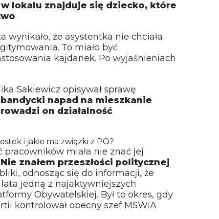
 w lokalu znajduje się dziecko, które
two
.
a wynikało, że asystentka nie chciała
gitymowania. To miało być
tosowania kajdanek. Po wyjaśnieniach
lika Sakiewicz opisywał sprawę
 bandycki napad na mieszkanie
rowadzi on działalność
stek i jakie ma związki z PO?
ć pracowników miała nie znać jej
 Nie znałem przeszłości politycznej
ki, odnosząc się do informacji, że
 lata jedną z najaktywniejszych
tformy Obywatelskiej. Był to okres, gdy
artii kontrolował obecny szef MSWiA