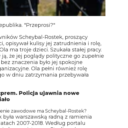
epublika. "Przeprosi?"
wników Scheybal-Rostek, proszący
opisywał kulisy jej zatrudnienia i rolę,
Ola ma troje dzieci. Szukała stałej pracy.
ą, że jej poglądy polityczne go zupełnie
 bez znaczenia było jej spokojne
ganizacyjne. Ola pełni również rolę
ego w dniu zatrzymania przebywała
cprem. Policja ujawnia nowe
iało
dczenie zawodowe ma Scheybal-Rostek?
k była warszawską radną z ramienia
latach 2007-2018. Według portalu