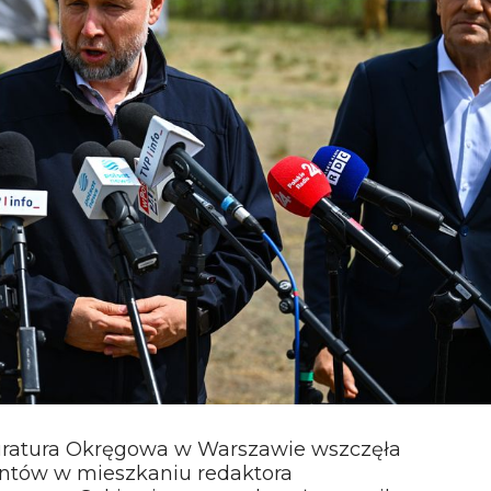
uratura Okręgowa w Warszawie wszczęła
jantów w mieszkaniu redaktora