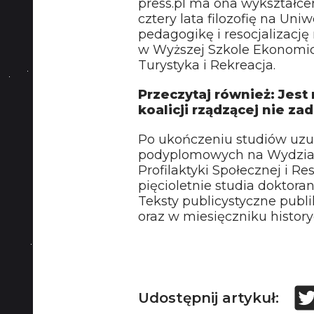
press.pl ma ona wykształce
cztery lata filozofię na Un
pedagogikę i resocjalizacj
w Wyższej Szkole Ekonomic
Turystyka i Rekreacja.
Przeczytaj również: Jest
koalicji rządzącej nie zad
Po ukończeniu studiów uzu
podyplomowych na Wydziale
Profilaktyki Społecznej i Re
pięcioletnie studia doktor
Teksty publicystyczne publ
oraz w miesięczniku histor
Udostępnij artykuł: