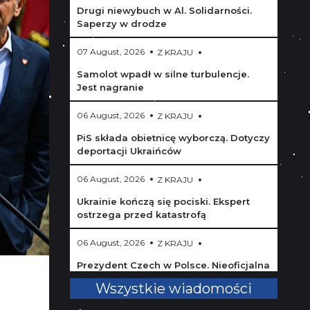
Drugi niewybuch w Al. Solidarności.
Saperzy w drodze
07 August, 2026
Z KRAJU
Samolot wpadł w silne turbulencje.
Jest nagranie
06 August, 2026
Z KRAJU
PiS składa obietnicę wyborczą. Dotyczy
deportacji Ukraińców
06 August, 2026
Z KRAJU
Ukrainie kończą się pociski. Ekspert
ostrzega przed katastrofą
06 August, 2026
Z KRAJU
Prezydent Czech w Polsce. Nieoficjalna
wizyta w smażalni
Wszystkie wiadomości
06 August, 2026
Z KRAJU