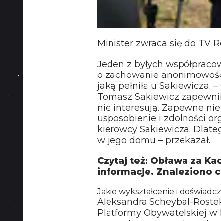
Minister zwraca się do TV R
Jeden z byłych współpraco
o zachowanie anonimowości, 
jaką pełniła u Sakiewicza. – 
Tomasz Sakiewicz zapewnił j
nie interesują. Zapewne nie
usposobienie i zdolności or
kierowcy Sakiewicza. Dlat
w jego domu
–
przekazał.
Czytaj też: Obława za Ka
informacje. Znaleziono c
Jakie wykształcenie i doświa
Aleksandra Scheybal-Roste
Platformy Obywatelskiej w 