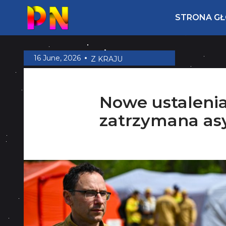
STRONA G
16 June, 2026
Z KRAJU
Nowe ustalenia
zatrzymana as