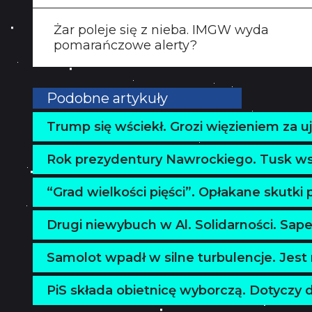
Żar poleje się z nieba. IMGW wyda
pomarańczowe alerty?
Podobne artykuły
Trump się wściekł. Grozi więzieniem za u
Rok prezydentury Nawrockiego. Tusk wsk
“Grad wielkości pięści”. Opłakane skutki
Drugi niewybuch w Al. Solidarności. Sap
Samolot wpadł w silne turbulencje. Jest
PiS składa obietnicę wyborczą. Dotyczy 