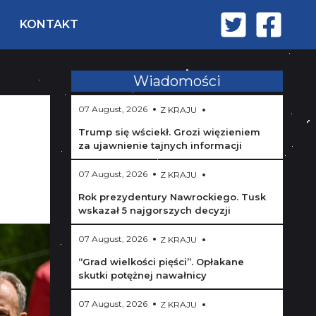
KONTAKT
Wiadomości
07 August, 2026
Z KRAJU
Trump się wściekł. Grozi więzieniem
za ujawnienie tajnych informacji
07 August, 2026
Z KRAJU
Rok prezydentury Nawrockiego. Tusk
wskazał 5 najgorszych decyzji
07 August, 2026
Z KRAJU
“Grad wielkości pięści”. Opłakane
skutki potężnej nawałnicy
07 August, 2026
Z KRAJU