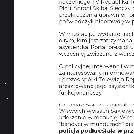
naczelnego TV Republika T
Piotr Antoni Skiba. Śledczy 
przekroczenia uprawnień prz
poświadczyli nieprawdę w p
W miesiąc po wydarzeniach
o tym, kim jest zatrzyman
asystentka. Portal press.pl 
wcześniej związana z wars
O policyjnej interwencji 
zainteresowany informował 
i prezes spółki Telewizja Re
aresztowano jego asystentk
funkcjonariuszy.
Co Tomasz Sakiewicz napisał o in
W swoich wpisach Sakiewicz
uderzenie w redakcję. W rela
“bandyci w mundurach” oraz
policja podkreślała w pr