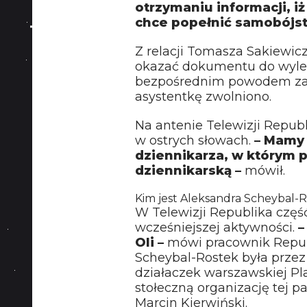
otrzymaniu informacji, iż
chce popełnić samobójs
Z relacji Tomasza Sakiewicz
okazać dokumentu do wyle
bezpośrednim powodem zas
asystentkę zwolniono.
Na antenie Telewizji Repub
w ostrych słowach.
– Mamy
dziennikarza, w którym p
dziennikarską –
mówił.
Kim jest Aleksandra Scheybal-Ro
W Telewizji Republika częś
wcześniejszej aktywności.
–
Oli –
mówi pracownik Republi
Scheybal-Rostek była przez
działaczek warszawskiej Pla
stołeczną organizację tej p
Marcin Kierwiński.