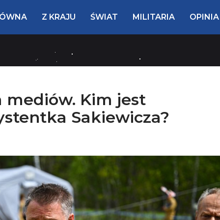
ŁÓWNA
Z KRAJU
ŚWIAT
MILITARIA
OPINIA
 mediów. Kim jest
ystentka Sakiewicza?