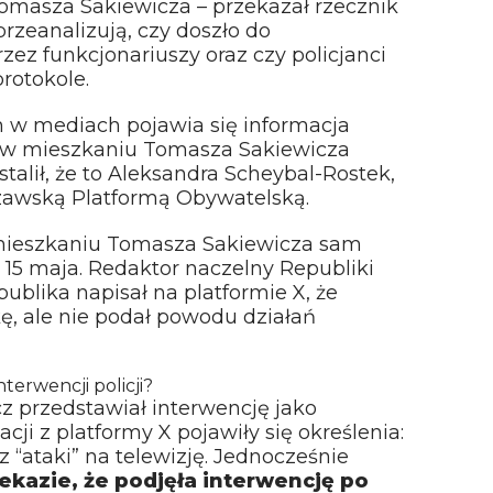
omasza Sakiewicza – przekazał rzecznik
przeanalizują, czy doszło do
ez funkcjonariuszy oraz czy policjanci
rotokole.
 w mediach pojawia się informacja
a w mieszkaniu Tomasza Sakiewicza
ustalił, że to Aleksandra Scheybal-Rostek,
zawską Platformą Obywatelską.
w mieszkaniu Tomasza Sakiewicza sam
15 maja. Redaktor naczelny Republiki
publika napisał na platformie X, że
ę, ale nie podał powodu działań
terwencji policji?
 przedstawiał interwencję jako
cji z platformy X pojawiły się określenia:
 “ataki” na telewizję. Jednocześnie
zekazie, że podjęła interwencję po