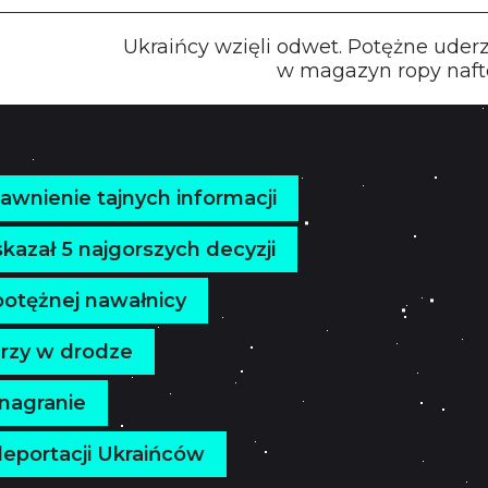
Ukraińcy wzięli odwet. Potężne uder
w magazyn ropy naf
jawnienie tajnych informacji
azał 5 najgorszych decyzji
 potężnej nawałnicy
erzy w drodze
 nagranie
deportacji Ukraińców