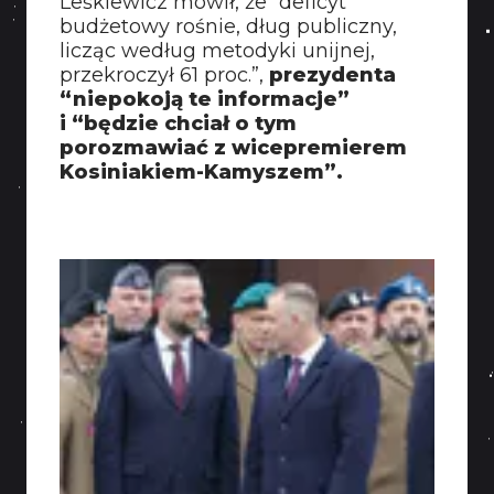
Leśkiewicz mówił, że “deficyt
budżetowy rośnie, dług publiczny,
licząc według metodyki unijnej,
przekroczył 61 proc.”,
prezydenta
“niepokoją te informacje”
i “będzie chciał o tym
porozmawiać z wicepremierem
Kosiniakiem-Kamyszem”.