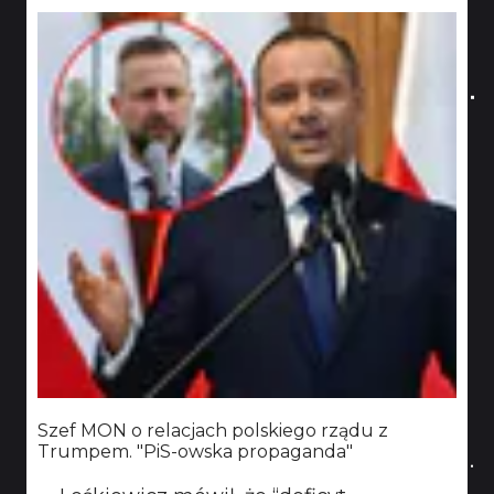
Szef MON o relacjach polskiego rządu z
Trumpem. "PiS-owska propaganda"