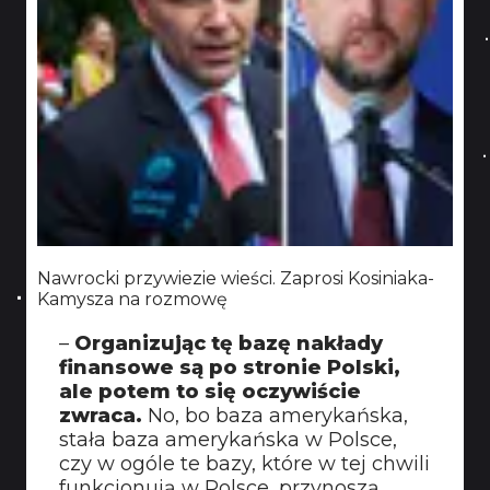
Nawrocki przywiezie wieści. Zaprosi Kosiniaka-
Kamysza na rozmowę
–
Organizując tę bazę nakłady
finansowe są po stronie Polski,
ale potem to się oczywiście
zwraca.
No, bo baza amerykańska,
stała baza amerykańska w Polsce,
czy w ogóle te bazy, które w tej chwili
funkcjonują w Polsce, przynoszą