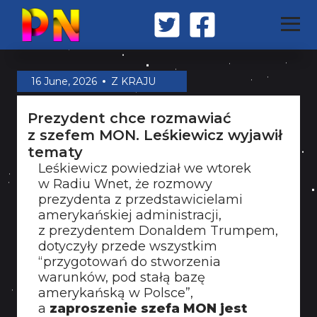
STRONA GŁÓWNA
16 June, 2026
Z KRAJU
Prezydent chce rozmawiać
Z KRAJU
z szefem MON. Leśkiewicz wyjawił
tematy
Leśkiewicz powiedział we wtorek
ŚWIAT
w Radiu Wnet, że rozmowy
prezydenta z przedstawicielami
amerykańskiej administracji,
MILITARIA
z prezydentem Donaldem Trumpem,
dotyczyły przede wszystkim
“przygotowań do stworzenia
warunków, pod stałą bazę
OPINIA
amerykańską w Polsce”,
a
zaproszenie szefa MON jest