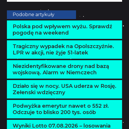
Podobne artykuły
Polska pod wpływem wyżu. Sprawdź
pogodę na weekend
Tragiczny wypadek na Opolszczyźnie.
LPR w akcji, nie żyje 51-latek
Niezidentyfikowane drony nad bazą
wojskową. Alarm w Niemczech
Działo się w nocy. USA uderza w Rosję.
Zełenski wdzięczny
Podwyżka emerytur nawet o 552 zł.
Odczuje to blisko 200 tys. osób
Wyniki Lotto 07.08.2026 – losowania