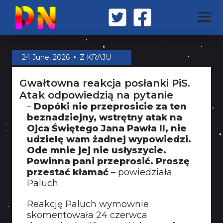
STRONA GŁÓWNA
24 June, 2026
Z KRAJU
Gwałtowna reakcja posłanki PiS.
Z KRAJU
Atak odpowiedzią na pytanie
–
Dopóki nie przeprosicie za ten
beznadziejny, wstrętny atak na
ŚWIAT
Ojca Świętego Jana Pawła II, nie
udzielę wam żadnej wypowiedzi.
Ode mnie jej nie usłyszycie.
MILITARIA
Powinna pani przeprosić. Proszę
przestać kłamać
– powiedziała
Paluch.
OPINIA
Reakcję Paluch wymownie
skomentowała 24 czerwca